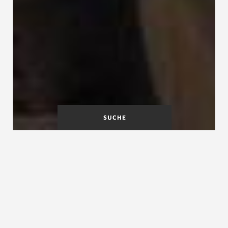
SUCHE
A
B
C
D
E
F
G
H
I
J
K
L
M
N
O
P
Q
R
S
T
U
V
W
X
Y