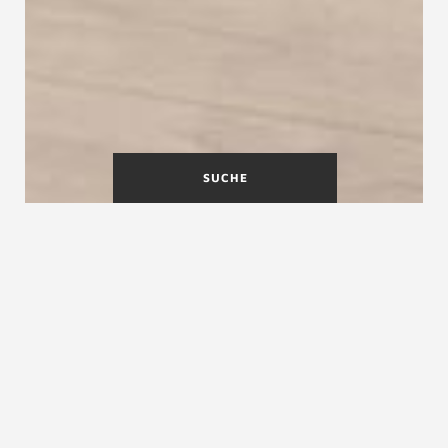
SUCHE
Gratis CAD Grundrisse für
viertel gewendelte Treppen
Hier finden Sie
kostenlose CAD-Grundrisse
für
viertelgewendelte Treppen im praktischen DXF-
Format.
Die Vorschläge eignen sich für gut begehbare