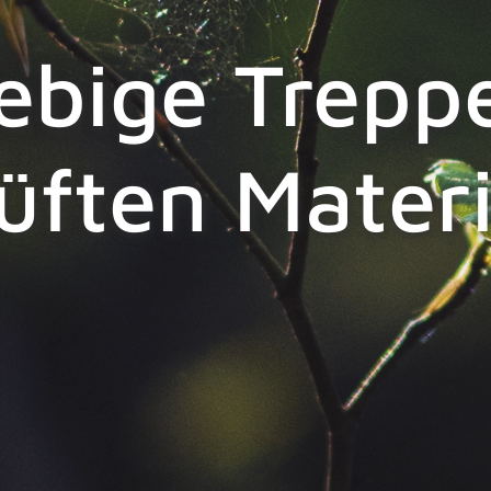
ebige Trepp
üften Materi