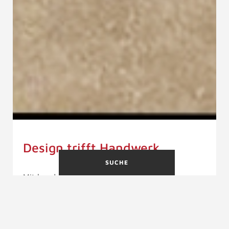
Design trifft Handwerk
SUCHE
Mit handwerklicher Präzision, individueller
Planung und einem feinen Gespür für Design
realisieren wir Lösungen, die sich harmonisch in
Ihre Architektur einfügen.