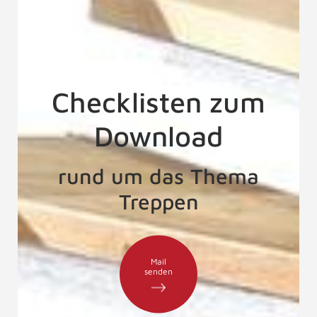
Checklisten zum
Download
rund um das Thema
Treppen
Mail
senden