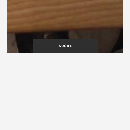
SUCHE
Kindersicherheit auf
Klapptreppen
Treppen
Kindersicherungs-leisten
Kindersicherungsleisten, Kinderschutzleisten,
Sicherungsleisten, Baurechtsleisten, Teilsetzstufen