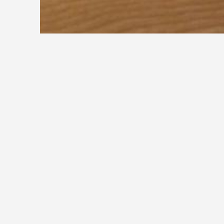
A
B
C
D
E
F
G
H
I
C