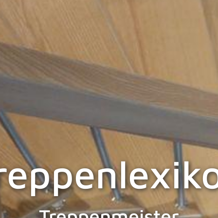
reppenlexik
Treppenmeister