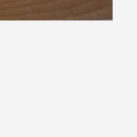
T
U
V
W
X
Y
Z