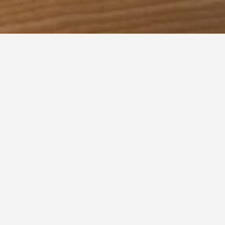
J
K
L
M
N
O
P
Q
R
S