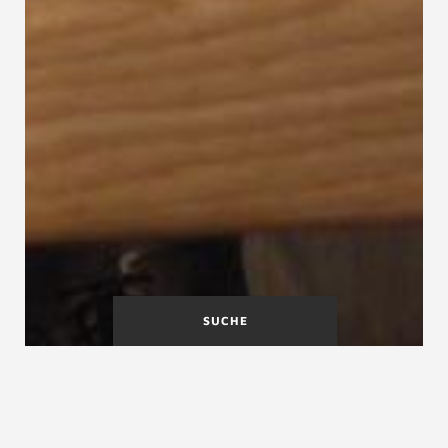
SUCHE
Bodenstiege
Bolzentreppe