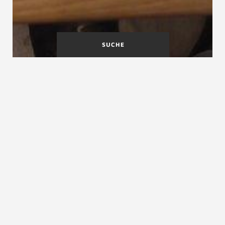
SUCHE
Nutzlasten
Nutzungsdauer
Nutzraumtreppe Definition
Nutzraumtreppe, auch Stauraumtreppe,
Speicherraumtreppe, Treppenverbau,
(ab)geschlossene Treppe
Die
Nutzraumtreppe
ist eine im untersten Geschoß
eines Wohnhauses befindliche
Treppe
, die unterhalb
der Stufen abgeschlossen ist. Nutzraumtreppen