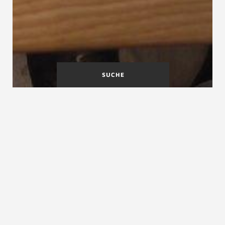
SUCHE
Messregeln und
Mindestpodesttiefe
Konstruktion gewendelter
Stufen, ein Kommentar
Metalltreppen
Metalltreppen, Stahltreppen, Edelstahltreppen,
Aluminiumtreppen, Gusseisentreppen