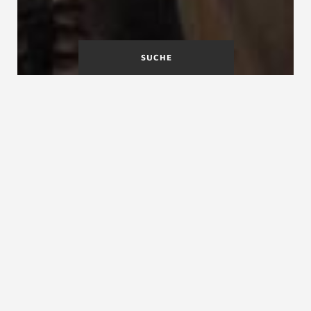
SUCHE
Messregeln
Metalltreppen
Messregeln und Konstruktion gewendelter
Stufen, ein Kommentar
Messregeln und Konstruktion gewendelter Stufen,
ein Kommentar
Die richtige Stufen-Verziehung bei gewendelten
Treppen war früher ein heiß umstrittenes Thema. Eine
Fülle verschiedener Verziehungsregeln zeugen von