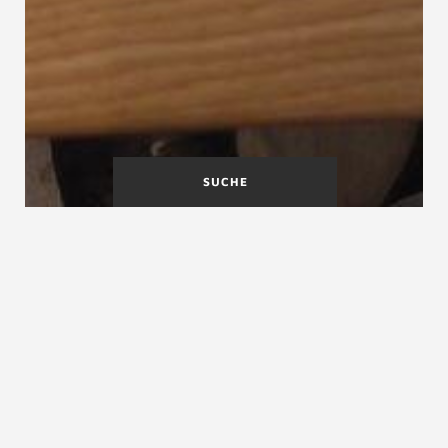
SUCHE
Gestemmte
Gewendelte Treppen
Wangentreppe
Gewendelte Stufe
Gewendelte Stufe, gewendelte Trittstufe,
Wendelstufe