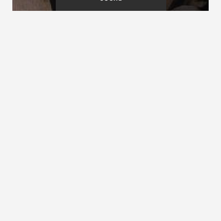
Sambatreppe
Sattelwange
Satteltreppen
siehe
aufgesattelte Treppe
ZURÜCK ZUM LEXIKON
NACH OBEN