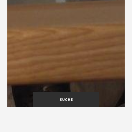
SUCHE
Eurocode
Europäische Bauprodukten-
verordnung