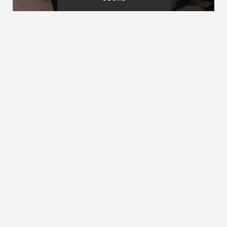
Laubschnittholz
Laufbreite
Laufbereich
siehe
Gehbereich
ZURÜCK ZUM LEXIKON
NACH OBEN