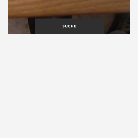
SUCHE
Holztreppe sanieren
Holztreppen
Holztreppe streichen
Streichen Sie Ihre Holztreppe
neu. Oft lohnt es sich
auch darüber nachzudenken die
Treppe
auszutauschen
ZURÜCK ZUM LEXIKON
Holztreppe streichen