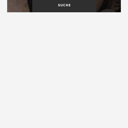
SUCHE
Haupttreppen
Höhendifferenz bei Stufen
Herkömmliche Holztreppen
siehe
handwerkliche Holztreppen
ZURÜCK ZUM LEXIKON
NACH OBEN