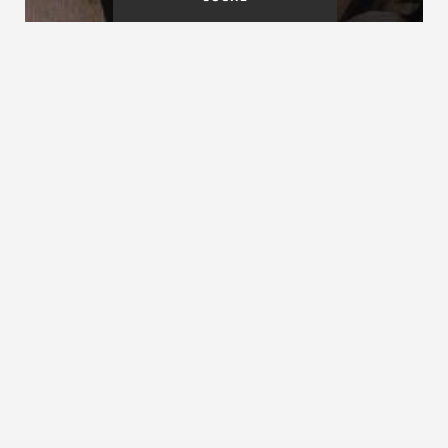
Griffnut
Gurt
Grundrissarten
siehe
Treppenarten
ZURÜCK ZUM LEXIKON
NACH OBEN