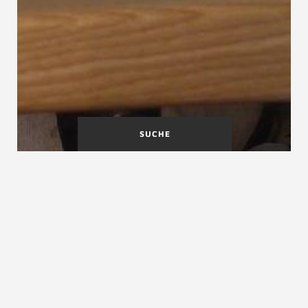
SUCHE
Geschosspodest
Gesetze
Geschosstreppe
Geschoßtreppe
Die Geschoßtreppe ist eine „Treppe, die zwei