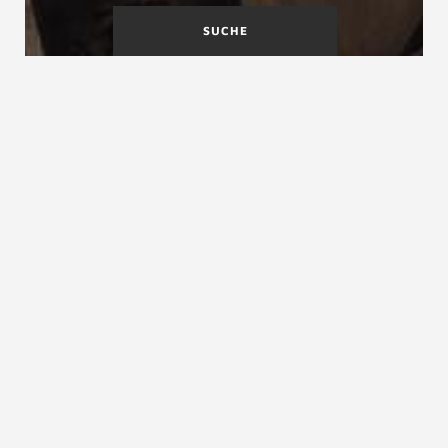
SUCHE
Gehsicherheit
Geländerbefestigung
Geländer
Geländer, Treppengeländer, Steiggeländer,
Podestgeländer, Umwehrung, Brüstung
Geländer
sind Schutzeinrichtungen gegen Absturz an
Treppenläufen und Treppenpodesten, sowie an „…
allen im üblichen Gebrauch zugänglichen
(absturzgefährdeten) Stellen …innerhalb und
außerhalb von Bauwerken…“. Ein Geländer ist eine
Gehhilfe bzw. ein Personenführungselement, sowie