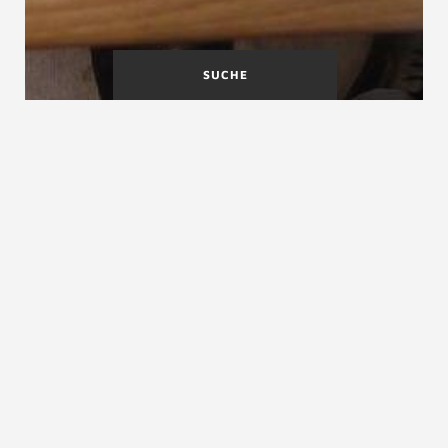
SUCHE
Dachlukentreppen
Dachtreppen
Dachstufe
Dachstufe
Einzelstufe, manchmal auch Plattform oder Podest im
Freien auf Schrägdächern. Siehe auch
Dachtreppen
ZURÜCK ZUM LEXIKON