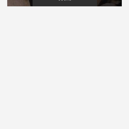
Aufgesattelte Treppe
Aufklauung
Aufgesattelte Wangentreppe
siehe Wangentreppe
ZURÜCK ZUM LEXIKON
NACH OBEN