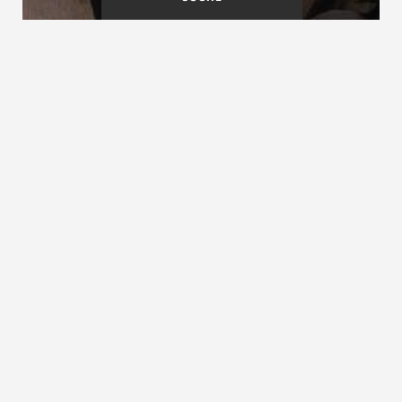
Antrittspodest
Arbeiten von Holz
Antrittstufe
siehe Treppenantrittsstufe
ZURÜCK ZUM LEXIKON
NACH OBEN