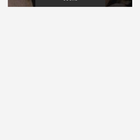
Abgewinkelte Treppen
Abriebfestigkeit
Abmessungen von Treppen
siehe Treppenmaße
ZURÜCK ZUM LEXIKON
NACH OBEN